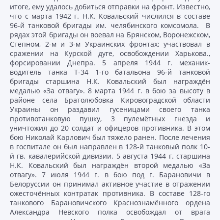
итоге, ему удалось добиться отправки на фронт. Известно,
что с марта 1942 г. Н.К. Ковальский числился в составе
96-й танковой бригады им. челябинского комсомола. В
рядах этой бригады он воевал на Брянском, Воронежском,
Степном, 2-м и 3-м Украинских фронтах; участвовал в
сражении на Курской дуге, освобождении Харькова.,
форсировании Днепра. 5 апреля 1944 г. механик-
водитель танка Т-34 1-го батальона 96-й танковой
бригады старшина Н.К. Ковальский был награждён
медалью «За отвагу». 8 марта 1944 г. в бою за высоту в
районе села Братолюбовка Кировоградской области
Украины он раздавил гусеницами своего танка
противотанковую пушку, 3 пулемётных гнезда и
уничтожил до 20 солдат и офицеров противника. В этом
бою Николай Карлович был тяжело ранен. После лечения
в госпитале он был направлен в 128-й танковый полк 10-
й гв. кавалерийской дивизии. 5 августа 1944 г. старшина
Н.К. Ковальский был награждён второй медалью «За
отвагу». 7 июля 1944 г. в бою под г. Барановичи в
Белоруссии он принимал активное участие в отражении
ожесточённых контратак противника. В составе 128-го
танкового Барановичского Краснознамённого ордена
Александра Невского полка освобождал от врага