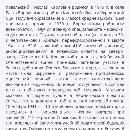
Ковальский Николай Карлович родился в 1919 г. в селе
Раска Бородянского района Киевской области Украинской
ССР. Получил образование 6 классов средней школы. Был
призван в армию в 1939 г. Бородянским районным
военкоматом. Получил военную специальность механика-
водителя танка. Служил в танковой части (возможно, в 36-
й легкотанковой бригаде, переформированной в марте
1941 г. в 82-й танковый полк 41-й танковой дивизии),
дислоцировавшемся в Ровенской области на северо-
западе Украины. Н.К. Ковальский с первых дней Великой
Отечественной войны принимал активное участие в
боевых действиях. Понеся большие потери, его военная
часть была окружена и разгромлена противником.
Уцелевший личный состав части самостоятельно
выходил из окружения. Во время отступления в составе
разных войсковых подразделений Николай Карлович
оказался в сборном пункте в Черниговской области.
Оттуда его направили в 10-й запасной танковый полк (с
18 ноября 1941 г. – 10-й учебный танковый полк), который
находился в г. Горьком (ныне Нижний Новгород) при
заводе № 112 «Красное Сормово». В составе этого полка
Н.К. Ковальский занимался учебной подготовкой будущих
танкистов. Однако он хотел воевать, защищать Родину. В