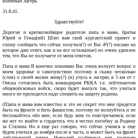
Военный лагерь
31.8.41.
Здравствуйте!
Дорогие и крепколюбящие родители папа и мама, братья
Юрий и Генад(ий) Шлю вам свой курсантский привет и
е
спешу сообщить что сейчас получил(?) от Вас 4
(?) письмо на
которое даю ответ, как и на все осталь(ные) но очень удивлен
тем, что Вы не получаете от меня ответов.
Папа и мама Я конечно понимаю Вас очень волнует вопрос о
моем здоровье и самочувствии поэтому я скажу несколько
(слов) о своей жизни живу(?) (и) учусь в лагерях в 5 км от г
Омска готовлюсь быть командиром РККА т.е. лейтенантом
общевойсковых войск, скоро будет выпуск так, что учиться
много не приходится надо спешить на защиту родины.
(П)апа и мама вам известно и это не секрет что мне придется
быть на фронте и бить фашистов, поэтому не волнуйтесь и не
беспокойтесь обо мне, если буду жив то повстречаемся, если
же нет то знайте и гордитесь что я честно погибну за Родину
за Сталина Но я еще раз говорю, что сейчас учимся и еще
будем учиться до ноября после в часть. и может быть на фронт
действующей армии. Новостей особенных нет, получаю