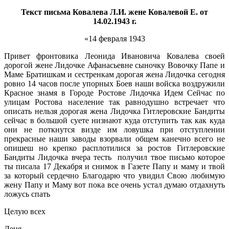
Текст письма Ковалева Л.И. жене Ковалевой Е. от
14.02.1943 г.
«14 февраля 1943
Привет фронтовика Леонида Ивановича Ковалева своей
дорогой жене Лидочке Афанасьевне сыночку Вовочку Папе и
Маме Братишкам и сестренкам дорогая жена Лидочка сегодня
ровно 14 часов после упорных Боев наши войска воздружили
Красное знамя в Городе Ростове Лидочка Идем Сейчас по
улицам Ростова население так равнодушно встречает что
описать нельзя дорогая жена Лидочка Гитлеровские Бандиты
сейчас в большой суете низнают куда отступить так как куда
они не поткнутся визде им ловушка при отступлении
прекрасные наши заводы взорвали общем канечно всего не
опишеш но крепко расплотилися за ростов Гитлеровские
Бандиты Лидочка вчера тесть получил твое письмо которое
ты писала 17 Декабря и снимок в Газете Папу и маму и твой
за который сердечно Благодарю что увидил Свою любимую
жену Папу и Маму вот пока все очень устал думаю отдахнуть
ложусь спать
Целую всех
Леня