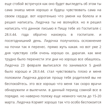
еще стобой встречуся как оно будет выгледеть об этом ты
сама знаеш меня хорошо и будеш чувствовать сама на
своем сердце. вот коротенько что уменя на болела и я
решил написать. Лидочка ты не волнуйся. но я решил
написать что данное письмо я Пишу тебе из Госпиталя с
28.II.44. года обратно нахожусь в госпитале. и
посегоднишний день. Лидочка получилось осложнение
на почки так я перенес. прямо жуть какая. но вот уже 2
дня чувствую себя очень хорошо ох. дарагая. как мне
трудно было перенести эти дни но хорошо все обашлось.
Лидочка 23 февраля выписался по занимался 5 дней
было хорошо и 28.II.44. стал чувствовать плохо и меня
положили Лидочка дорогая прошу тебя родителей вы не
беспокойтесь. это все хорошо что меня так скоро врачи
обнаружили и вылечили. в данный период сомной все в
порядке. но наверно полежу еще немного числа до 15-20
марта. Лидочка Кормят хорошо так что особо беспокоится