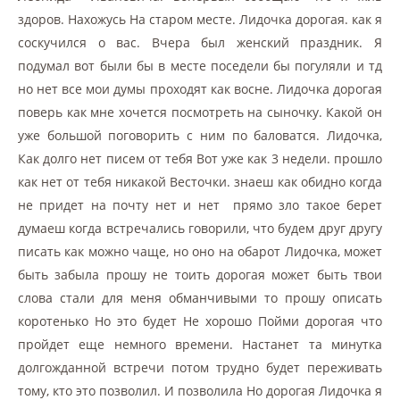
здоров. Нахожусь На старом месте. Лидочка дорогая. как я
соскучился о вас. Вчера был женский праздник. Я
подумал вот были бы в месте поседели бы погуляли и тд
но нет все мои думы проходят как восне. Лидочка дорогая
поверь как мне хочется посмотреть на сыночку. Какой он
уже большой поговорить с ним по баловатся. Лидочка,
Как долго нет писем от тебя Вот уже как 3 недели. прошло
как нет от тебя никакой Весточки. знаеш как обидно когда
не придет на почту нет и нет прямо зло такое берет
думаеш когда встречались говорили, что будем друг другу
писать как можно чаще, но оно на обарот Лидочка, может
быть забыла прошу не тоить дорогая может быть твои
слова стали для меня обманчивыми то прошу описать
коротенько Но это будет Не хорошо Пойми дорогая что
пройдет еще немного времени. Настанет та минутка
долгожданной встречи потом трудно будет переживать
тому, кто это позволил. И позволила Но дорогая Лидочка я