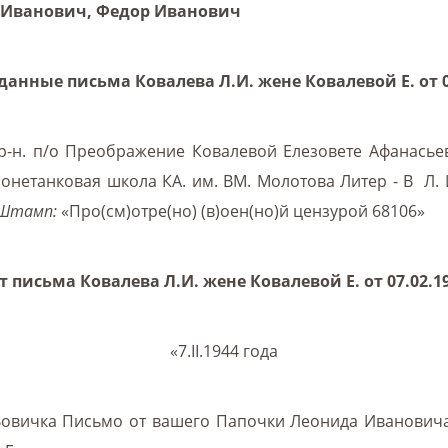
р Иванович, Федор Иванович
анные письма Ковалева Л.И. жене Ковалевой Е. от 07
н. п/о Преображение Ковалевой Елезовете Афанасьевн
нетанковая школа КА. им. ВМ. Молотова Литер - В Л. 
Штамп:
«Про(см)отре(но) (в)оен(но)й цензурой 68106»
т письма Ковалева Л.И. жене Ковалевой Е. от 07.02.19
«7.II.1944 года
Вовичка Письмо от вашего Папочки Леонида Ивановича