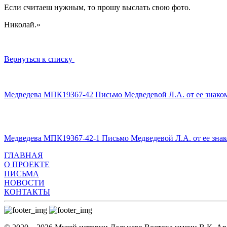
Если считаеш нужным, то прошу выслать свою фото.
Николай.»
Вернуться к списку
Медведева МПК19367-42 Письмо Медведевой Л.А. от ее знакомог
Медведева МПК19367-42-1 Письмо Медведевой Л.А. от ее знаком
ГЛАВНАЯ
О ПРОЕКТЕ
ПИСЬМА
НОВОСТИ
КОНТАКТЫ