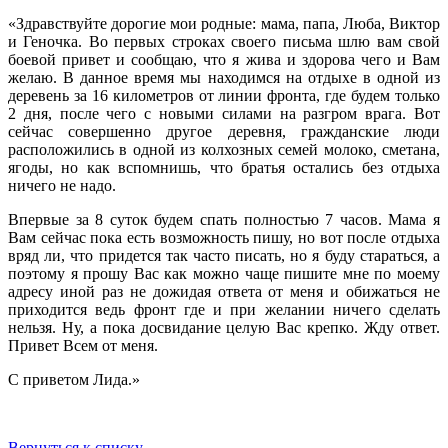
«Здравствуйте дорогие мои родные: мама, папа, Люба, Виктор
и Геночка. Во первых строках своего письма шлю вам свой
боевой привет и сообщаю, что я жива и здорова чего и Вам
желаю. В данное время мы находимся на отдыхе в одной из
деревень за 16 километров от линии фронта, где будем только
2 дня, после чего с новыми силами на разгром врага. Вот
сейчас совершенно другое деревня, гражданские люди
расположились в одной из колхозных семей молоко, сметана,
ягоды, но как вспомнишь, что братья остались без отдыха
ничего не надо.
Впервые за 8 суток будем спать полностью 7 часов. Мама я
Вам сейчас пока есть возможность пишу, но вот после отдыха
вряд ли, что придется так часто писать, но я буду стараться, а
поэтому я прошу Вас как можно чаще пишите мне по моему
адресу иной раз не дожидая ответа от меня и обижаться не
приходится ведь фронт где и при желании ничего сделать
нельзя. Ну, а пока досвидание целую Вас крепко. Жду ответ.
Привет Всем от меня.
С приветом Лида.»
Вернуться к списку