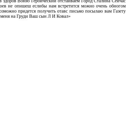
ив здоров Воюю Героический отстаиваем Город Сталина Сейчас
оев не опишеш еслибы нам встретится можно очень обногом
озможно придется получить отавс письмо посылаю вам Газету
у меня на Груди Ваш сын Л И Ковал»