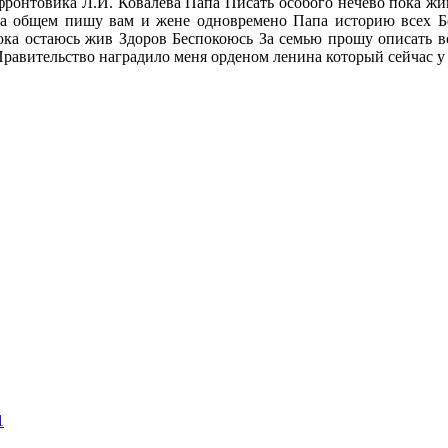
фронтовика Л.И. Ковалева Папа Писать особого нечево пока ж
ма общем пишу вам и жене одновремено Папа историю всех Б
пока остаюсь жив Здоров Беспокоюсь За семью прошу описать в
 Правительство наградило меня орденом ленина который сейчас 
1