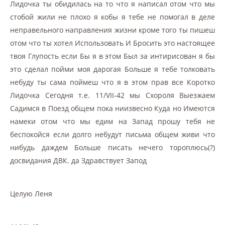
Лидочка ты обидилась на то что я написал отом что мы
стобой жили не плохо я кобы я тебе не помогал в деле
неправельного направления жизни кроме того ты пишеш
отом что ты хотел Использовать И Бросить это настоящее
твоя Глупость если Бы я в этом Был за интирисован я бы
это сделал пойми моя дарогая Больше я тебе толковать
небуду ты сама поймеш что я в этом прав все Коротко
Лидочка Сегодня т.е. 11/VII-42 мы Схороля Выезжаем
Садимся в Поезд общем пока ниизвесно Куда но Имеются
намеки отом что мы едим на Запад прошу тебя не
беспокойся если долго небудут письма общем живи что
нибудь даждем Больше писать нечего тороплюсь(?)
досвидания ДВК. да Здравствует Запод
Целую Леня